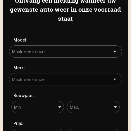
Ontvang een melding wanneer uw
Haamstede
De Roterij 22 4328 BA Burgh-
gewenste auto weer in onze voorraad
Carrosserie
Haamstede
staat
Carrosserie
Prijs (€)
Model:
-
Kilometerstand
Merk:
-
Bouwjaar
Bouwjaar:
-
Sorteren op
Prijs: