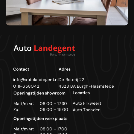
Contact
Adres
info@autolandegent.nl
De Roterij 22
0111-658042
4328 BA Burgh-Haamstede
Locaties
Openingstijden showroom
Auto Flikweert
Ma t/m vr:
08.00 - 17.30
Za:
09.00 - 15.00
Auto Toonder
Openingstijden werkplaats
Ma t/m vr:
08.00 - 17.00