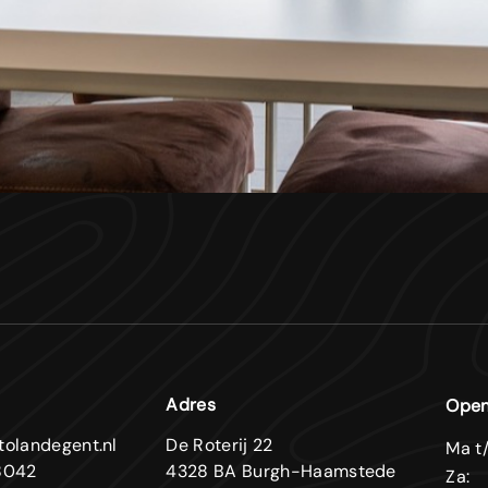
Adres
Open
tolandegent.nl
De Roterij 22
Ma t/
8042
4328 BA Burgh-Haamstede
Za: