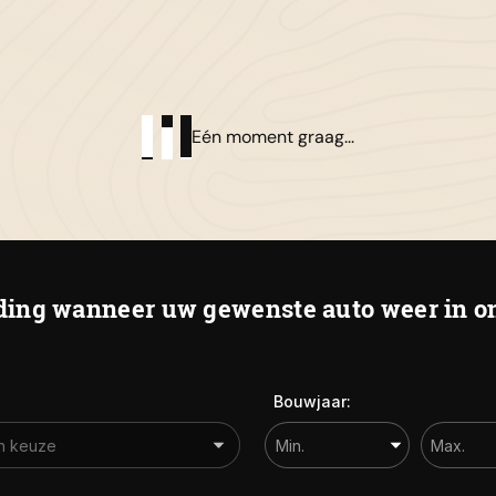
01
Al
Eén moment graag...
De
Ha
ing wanneer uw gewenste auto weer in on
Bouwjaar: