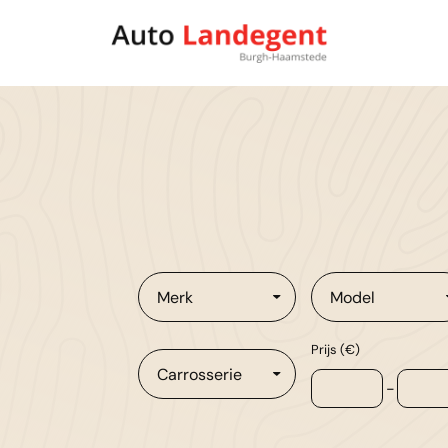
Merk
Model
Prijs (€)
Carrosserie
-