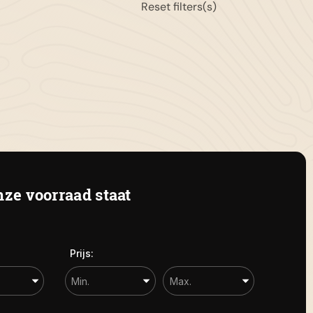
Reset filters(s)
11-658042
gemeen:
info@autolandegent.nl
 Roterij 22 4328 BA Burgh-
amstede
ze voorraad staat
Prijs: