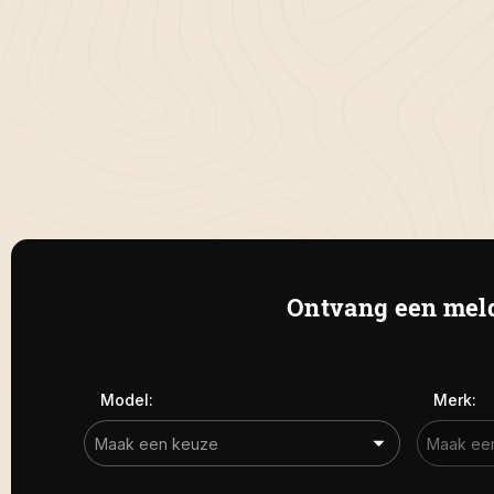
Ontvang een meld
Model:
Merk: