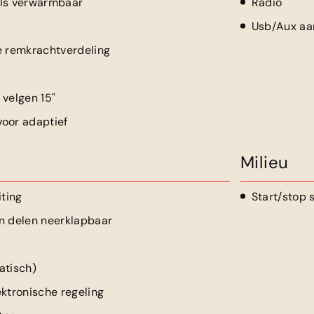
els verwarmbaar
Radio
Usb/Aux aan
e remkrachtverdeling
 velgen 15"
oor adaptief
Milieu
iting
Start/stop
n delen neerklapbaar
atisch)
ektronische regeling