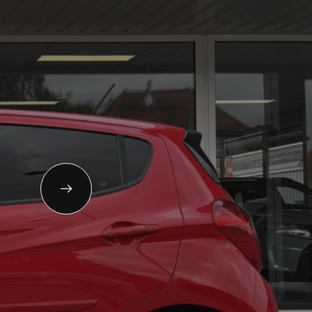
11-658042
gemeen:
info@autolandegent.nl
 Roterij 22 4328 BA Burgh-
amstede