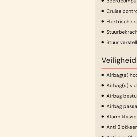
Boordcompu
Cruise contro
Elektrische 
Stuurbekrach
Stuur verste
Veiligheid
Airbag(s) ho
Airbag(s) sid
Airbag bestu
Airbag passa
Alarm klasse 
Anti Blokkee