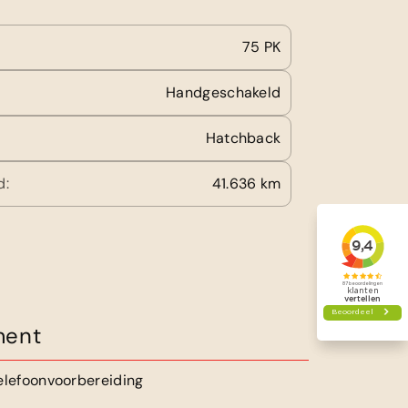
75 PK
Handgeschakeld
Hatchback
d:
41.636 km
ment
elefoonvoorbereiding