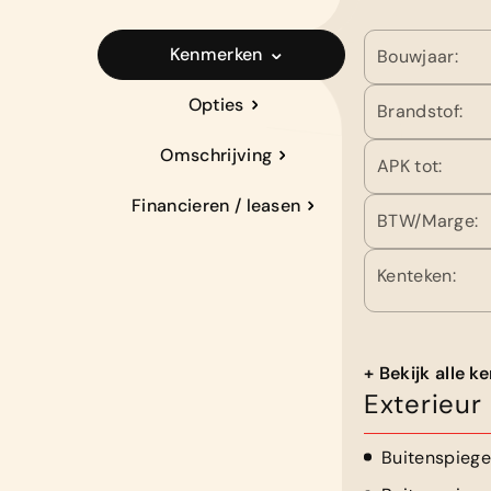
Kenmerken
Bouwjaar:
Opties
Brandstof:
Omschrijving
APK tot:
Financieren / leasen
BTW/Marge:
Kenteken:
+ Bekijk alle 
Exterieur
Buitenspiegel