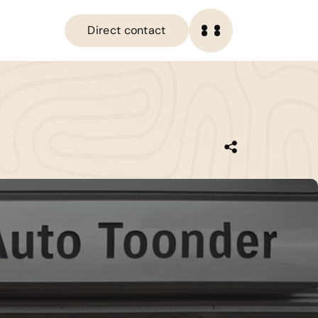
Direct contact
OME
Direct contact
ANBOD
IENSTEN
ERKPLAATS
VER ONS
ERKOCHT
ONTACT