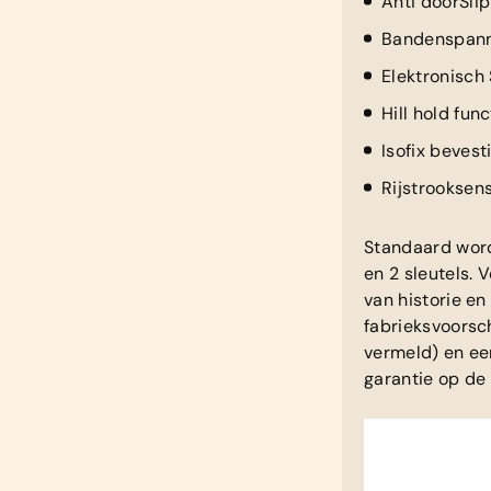
Anti doorSlip
Bandenspann
Elektronisch
Hill hold func
Isofix bevest
Rijstrooksen
Standaard word
en 2 sleutels.
van historie e
fabrieksvoorsc
vermeld) en ee
garantie op de 