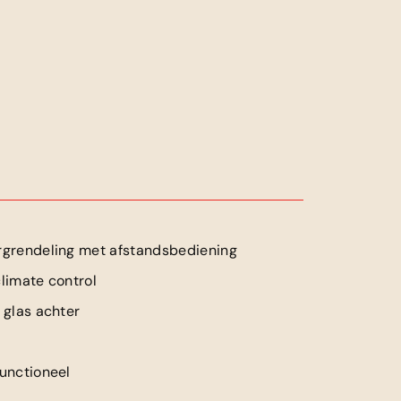
rgrendeling met afstandsbediening
climate control
t glas achter
functioneel