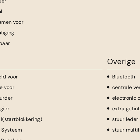
ter
l
ramen voor
tiging
lbaar
Overige
ofd voor
Bluetooth
e voor
centrale ve
urder
electronic 
gier
extra getin
1(startblokkering)
stuur leder
r Systeem
stuur multi