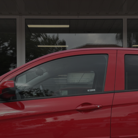
01
Al
De
Ha