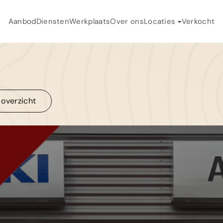
Aanbod
Diensten
Werkplaats
Over ons
Locaties
Verkocht
H
Auto Flikweert
A
Auto Toonder
D
 overzicht
W
 overzicht
O
V
C