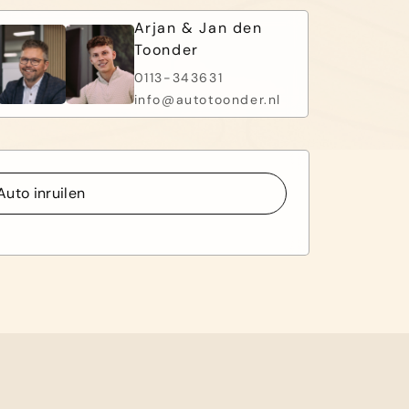
Arjan & Jan den
Toonder
0113-343631
info@autotoonder.nl
Auto inruilen
Auto inruilen