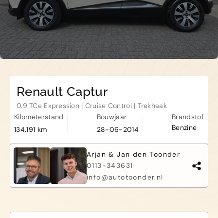
Haamstede
De Roterij 22 4328 BA Burgh-
Haamstede
Renault Captur
0.9 TCe Expression | Cruise Control | Trekhaak
Kilometerstand
Bouwjaar
Brandstof
Benzine
134.191 km
28-06-2014
Arjan & Jan den Toonder
0113-343631
info@autotoonder.nl