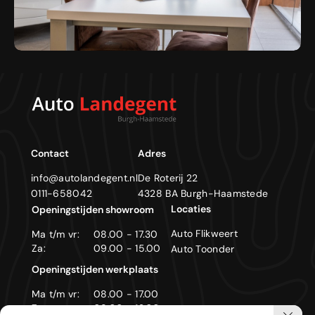
Contact
Adres
info@autolandegent.nl
De Roterij 22
0111-658042
4328 BA Burgh-Haamstede
Locaties
Openingstijden showroom
Auto Flikweert
Ma t/m vr:
08.00 - 17.30
Za:
09.00 - 15.00
Auto Toonder
Openingstijden werkplaats
Ma t/m vr:
08.00 - 17.00
Za:
09.00 - 12.00