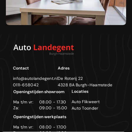
Contact
Adres
info@autolandegent.nl
De Roterij 22
0111-658042
4328 BA Burgh-Haamstede
Locaties
Openingstijden showroom
Auto Flikweert
Ma t/m vr:
08.00 - 17.30
Za:
09.00 - 15.00
Auto Toonder
Openingstijden werkplaats
Ma t/m vr:
08.00 - 17.00