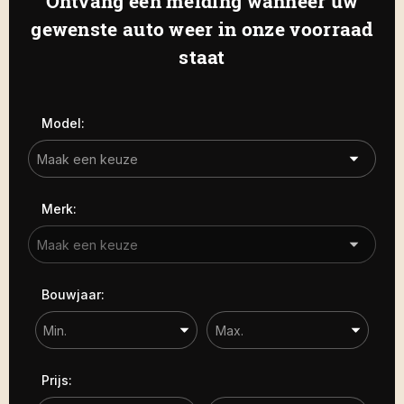
Ontvang een melding wanneer uw
Haamstede
De Roterij 22 4328 BA Burgh-
gewenste auto weer in onze voorraad
Carrosserie
Haamstede
staat
Carrosserie
Prijs (€)
Model:
-
Kilometerstand
Merk:
-
Bouwjaar
Bouwjaar:
-
Sorteren op
Prijs: