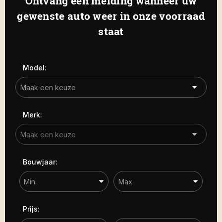
Ontvang een melding wanneer uw
Haamstede
De Roterij 22 4328 BA Burgh-
gewenste auto weer in onze voorraad
Carrosserie
Haamstede
staat
Carrosserie
Prijs (€)
Model:
-
Kilometerstand
Merk:
-
Bouwjaar
Bouwjaar:
-
Sorteren op
Prijs: