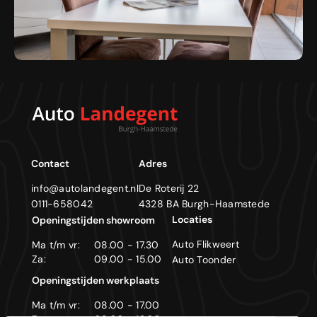
Contact
Adres
info@autolandegent.nl
De Roterij 22
0111-658042
4328 BA Burgh-Haamstede
Locaties
Openingstijden showroom
Auto Flikweert
Ma t/m vr:
08.00 - 17.30
Za:
09.00 - 15.00
Auto Toonder
Openingstijden werkplaats
Ma t/m vr:
08.00 - 17.00