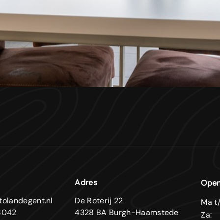
Adres
Open
tolandegent.nl
De Roterij 22
Ma t/
8042
4328 BA Burgh-Haamstede
Za: