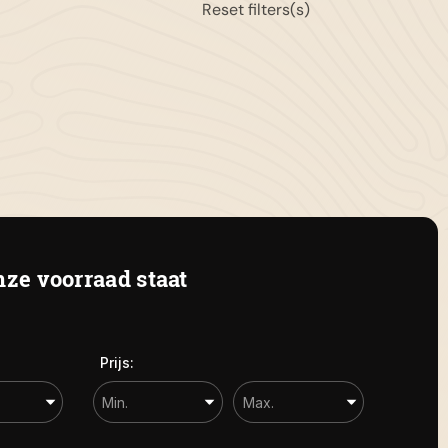
Reset filters(s)
11-658042
gemeen:
info@autolandegent.nl
 Roterij 22 4328 BA Burgh-
amstede
ze voorraad staat
Prijs: