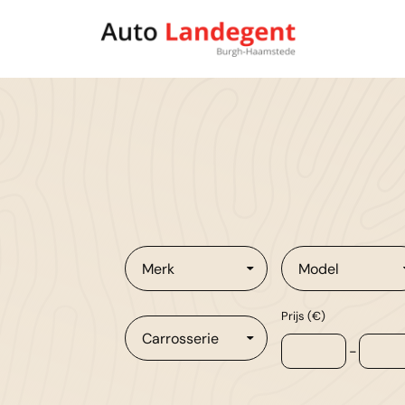
Merk
Model
Prijs (€)
Carrosserie
-