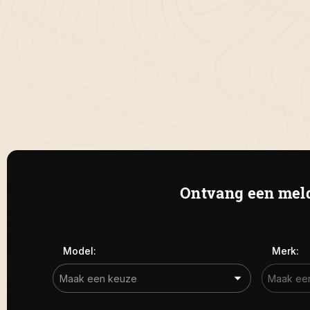
Ontvang een meld
Model:
Merk: