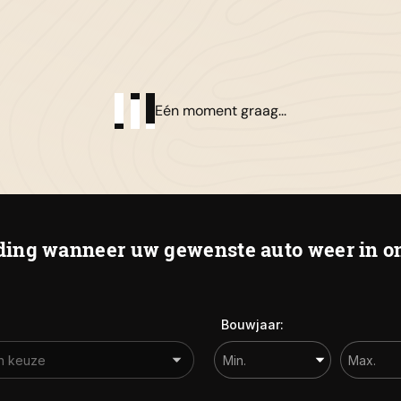
01
Al
Eén moment graag...
De
Ha
ing wanneer uw gewenste auto weer in on
Bouwjaar: