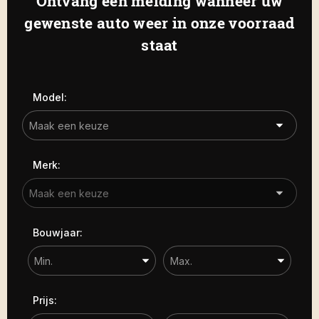
Ontvang een melding wanneer uw
Haamstede
De Roterij 22 4328 BA Burgh-
gewenste auto weer in onze voorraad
Carrosserie
Haamstede
staat
Carrosserie
Prijs (€)
Model:
-
Kilometerstand
Merk:
-
Bouwjaar
Bouwjaar:
-
Sorteren op
Prijs: