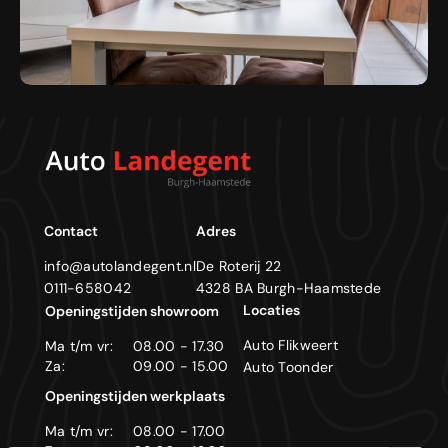
Contact
Adres
info@autolandegent.nl
De Roterij 22
0111-658042
4328 BA Burgh-Haamstede
Locaties
Openingstijden showroom
Auto Flikweert
Ma t/m vr:
08.00 - 17.30
Za:
09.00 - 15.00
Auto Toonder
Openingstijden werkplaats
Ma t/m vr:
08.00 - 17.00