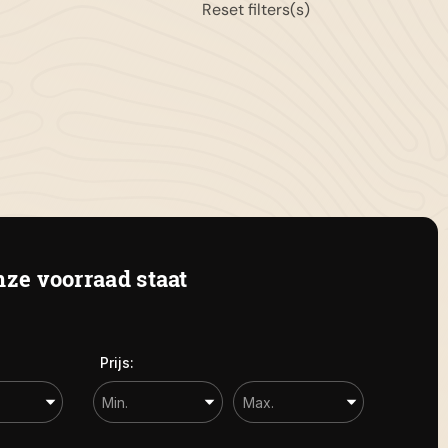
Reset filters(s)
11-658042
gemeen:
info@autolandegent.nl
 Roterij 22 4328 BA Burgh-
amstede
ze voorraad staat
Prijs: