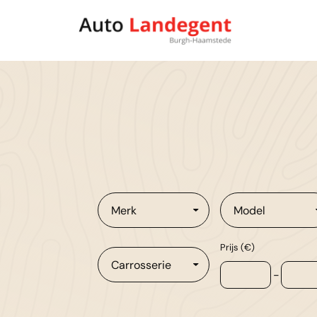
Merk
Model
Prijs (€)
Carrosserie
-