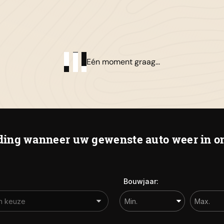
01
Al
Eén moment graag...
De
Ha
ing wanneer uw gewenste auto weer in on
Bouwjaar: