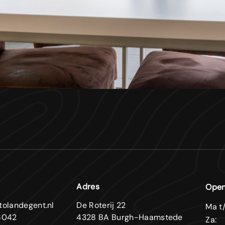
Adres
Open
tolandegent.nl
De Roterij 22
Ma t/
8042
4328 BA Burgh-Haamstede
Za: