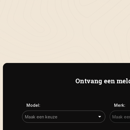
Ontvang een meld
Model:
Merk: