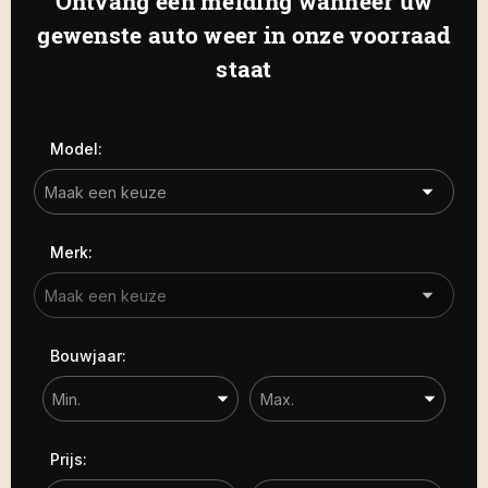
Ontvang een melding wanneer uw
Haamstede
De Roterij 22 4328 BA Burgh-
gewenste auto weer in onze voorraad
Carrosserie
Haamstede
staat
Carrosserie
Prijs (€)
Model:
-
Kilometerstand
Merk:
-
Bouwjaar
Bouwjaar:
-
Sorteren op
Prijs: