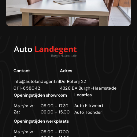
Contact
Adres
info@autolandegent.nl
De Roterij 22
0111-658042
4328 BA Burgh-Haamstede
Locaties
Openingstijden showroom
Auto Flikweert
Ma t/m vr:
08.00 - 17.30
Za:
09.00 - 15.00
Auto Toonder
Openingstijden werkplaats
Ma t/m vr:
08.00 - 17.00