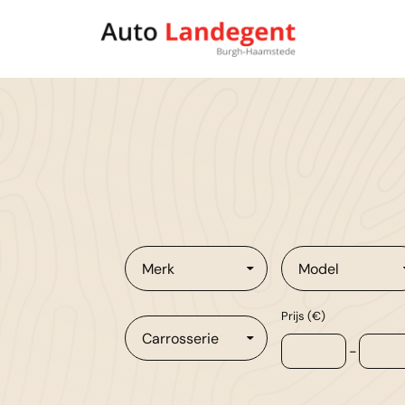
Merk
Model
Prijs (€)
Carrosserie
-