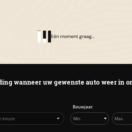
01
Al
Eén moment graag...
De
Ha
ing wanneer uw gewenste auto weer in on
Bouwjaar: