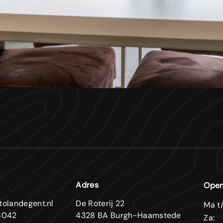
Adres
Open
tolandegent.nl
De Roterij 22
Ma t/
8042
4328 BA Burgh-Haamstede
Za: