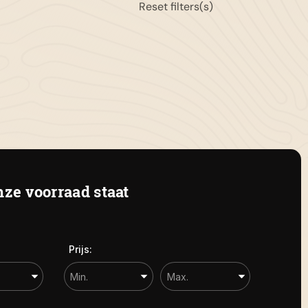
Reset filters(s)
11-658042
gemeen:
info@autolandegent.nl
 Roterij 22 4328 BA Burgh-
amstede
ze voorraad staat
Prijs: