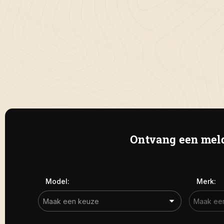
Ontvang een meld
Model:
Merk: