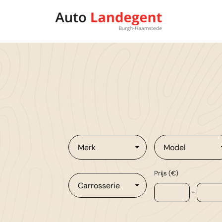
Merk
Model
Prijs (€)
Carrosserie
-