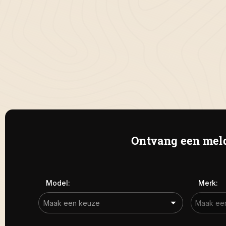
Ontvang een meld
Model:
Merk: