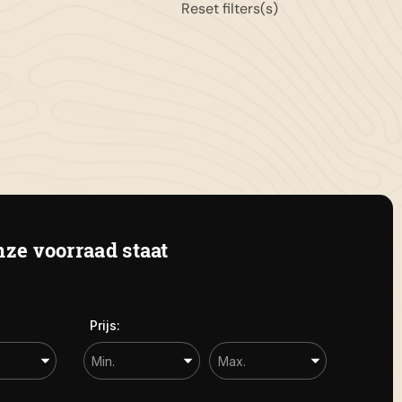
Reset filters(s)
11-658042
gemeen:
info@autolandegent.nl
 Roterij 22 4328 BA Burgh-
amstede
ze voorraad staat
Prijs: