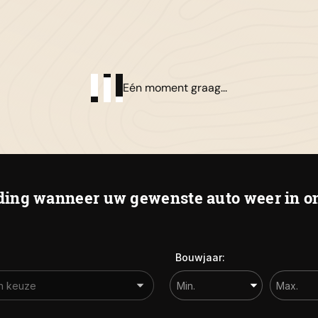
01
Al
Eén moment graag...
De
Ha
ing wanneer uw gewenste auto weer in on
Bouwjaar: