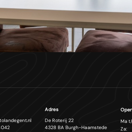
Adres
Open
tolandegent.nl
De Roterij 22
Ma t/
8042
4328 BA Burgh-Haamstede
Za: