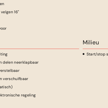
en
 velgen 16"
voor
Milieu
iting
Start/stop
n delen neerklapbaar
erstelbaar
n verschuifbaar
atisch)
ektronische regeling