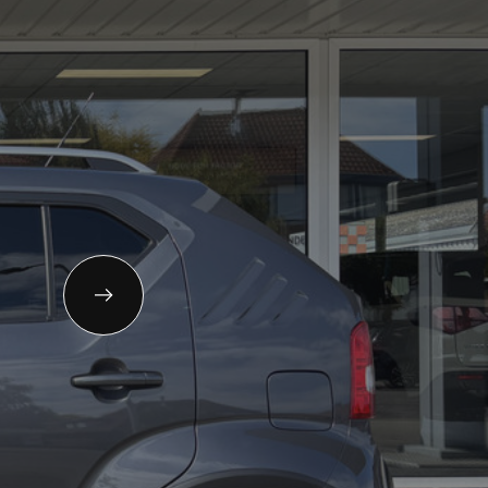
11-658042
gemeen:
info@autolandegent.nl
 Roterij 22 4328 BA Burgh-
amstede