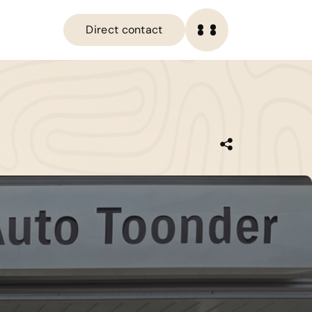
Direct contact
OME
Direct contact
ANBOD
IENSTEN
ERKPLAATS
VER ONS
ERKOCHT
ONTACT