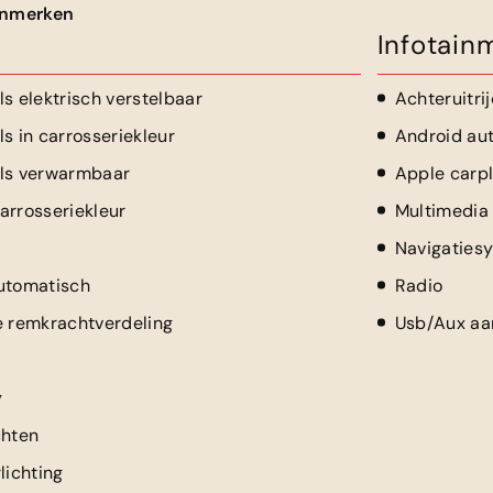
kenmerken
Infotain
s elektrisch verstelbaar
Achteruitri
s in carrosseriekleur
Android au
els verwarmbaar
Apple carp
arrosseriekleur
Multimedia
Navigaties
utomatisch
Radio
e remkrachtverdeling
Usb/Aux aan
y
chten
lichting