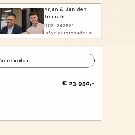
Arjan & Jan den
Toonder
0113-343631
info@autotoonder.nl
Auto inruilen
Auto inruilen
€ 23.950,-