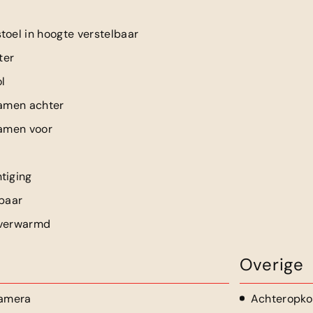
toel in hoogte verstelbaar
ter
l
ramen achter
ramen voor
tiging
lbaar
 verwarmd
Overige
camera
Achteropko