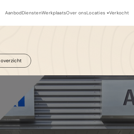
Aanbod
Diensten
Werkplaats
Over ons
Locaties
Verkocht
H
Auto Flikweert
A
Auto Toonder
D
 overzicht
W
 overzicht
O
V
C