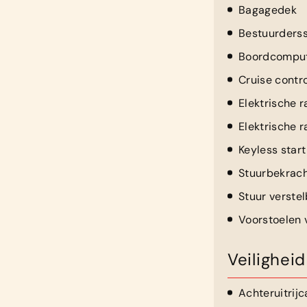
Bagagedek
Bestuurderss
Boordcompu
Cruise contro
Elektrische 
Elektrische 
Keyless start
Stuurbekrach
Stuur verste
Voorstoelen
Veiligheid
Achteruitrij