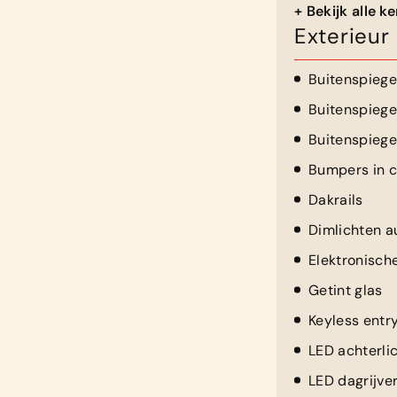
+ Bekijk alle 
Exterieur
Buitenspiegel
Buitenspiegel
Buitenspieg
Bumpers in c
Dakrails
Dimlichten a
Elektronisch
Getint glas
Keyless entr
LED achterli
LED dagrijver