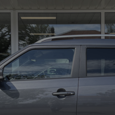
01
Al
De
Ha