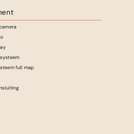
ment
jcamera
to
lay
 systeem
ysteem full map
sluiting