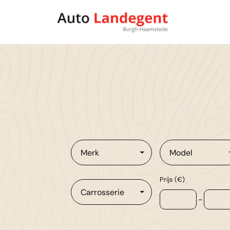
Merk
Model
Prijs (€)
Carrosserie
-