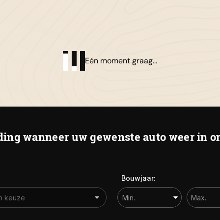
01
Al
Eén moment graag...
De
Ha
ing wanneer uw gewenste auto weer in on
Bouwjaar: