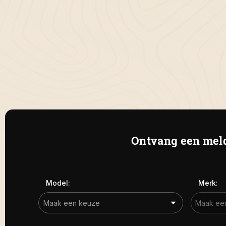
Ontvang een meld
Model:
Merk: