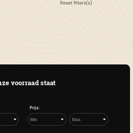
Reset filters(s)
11-658042
gemeen:
info@autolandegent.nl
 Roterij 22 4328 BA Burgh-
amstede
ze voorraad staat
Prijs: