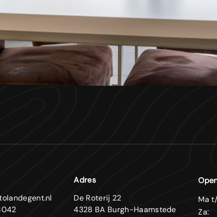
Adres
Open
tolandegent.nl
De Roterij 22
Ma t/
8042
4328 BA Burgh-Haamstede
Za: