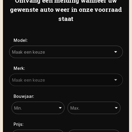
Ontvang een melding wanneer uw
Haamstede
De Roterij 22 4328 BA Burgh-
gewenste auto weer in onze voorraad
Carrosserie
Haamstede
staat
Carrosserie
Prijs (€)
Model:
-
Kilometerstand
Merk:
-
Bouwjaar
Bouwjaar:
-
Sorteren op
Prijs: