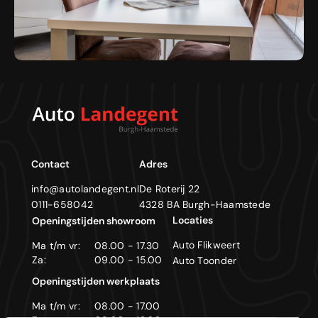
Contact
Adres
info@autolandegent.nl
De Roterij 22
0111-658042
4328 BA Burgh-Haamstede
Locaties
Openingstijden showroom
Auto Flikweert
Ma t/m vr:
08.00 - 17.30
Za:
09.00 - 15.00
Auto Toonder
Openingstijden werkplaats
Ma t/m vr:
08.00 - 17.00