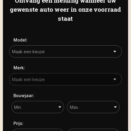
Ontvang een melding wanneer uw
Haamstede
De Roterij 22 4328 BA Burgh-
gewenste auto weer in onze voorraad
Carrosserie
Haamstede
staat
Carrosserie
Prijs (€)
Model:
-
Kilometerstand
Merk:
-
Bouwjaar
Bouwjaar:
-
Sorteren op
Prijs: