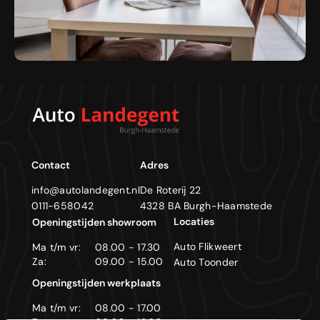
Contact
Adres
info@autolandegent.nl
De Roterij 22
0111-658042
4328 BA Burgh-Haamstede
Locaties
Openingstijden showroom
Auto Flikweert
Ma t/m vr:
08.00 - 17.30
Za:
09.00 - 15.00
Auto Toonder
Openingstijden werkplaats
Ma t/m vr:
08.00 - 17.00