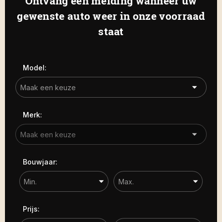
Ontvang een melding wanneer uw
Haamstede
De Roterij 22 4328 BA Burgh-
gewenste auto weer in onze voorraad
Carrosserie
Haamstede
staat
Carrosserie
Prijs (€)
Model:
-
Kilometerstand
Merk:
-
Bouwjaar
Bouwjaar:
-
Sorteren op
Prijs: