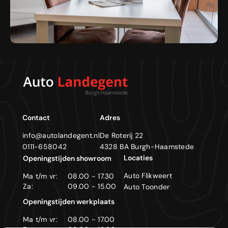
Contact
Adres
info@autolandegent.nl
De Roterij 22
0111-658042
4328 BA Burgh-Haamstede
Locaties
Openingstijden showroom
Auto Flikweert
Ma t/m vr:
08.00 - 17.30
Za:
09.00 - 15.00
Auto Toonder
Openingstijden werkplaats
Ma t/m vr:
08.00 - 17.00