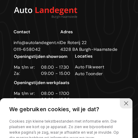
Contact
Adres
info@autolandegent.nl
De Roterij 22
0111-658042
4328 BA Burgh-Haamstede
Locaties
Openingstijden showroom
Auto Flikweert
Ma t/m vr:
08.00 - 17.30
Za:
09.00 - 15.00
Auto Toonder
Openingstijden werkplaats
Ma t/m vr:
08.00 - 17.00
Za:
09.00 - 12.00
We gebruiken cookies, wil je dat?
Zon- en feestdagen gesloten
Cookies zijn kleine tekstbestanden met informatie erin. Die
plaatsen we kort op je apparaat. Zo zien we bijvoorbeeld
welke pagina’s je zag, waar je afhaakte en wat je invulde. Op
die manier hebben wij informatie waar we jouw