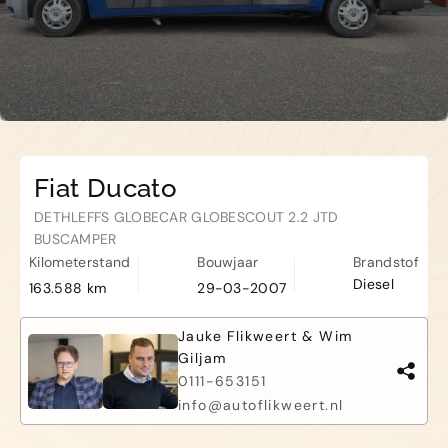
Haamstede
De Roterij 22 4328 BA Burgh-
Haamstede
Fiat Ducato
DETHLEFFS GLOBECAR GLOBESCOUT 2.2 JTD
BUSCAMPER
Kilometerstand
Bouwjaar
Brandstof
Diesel
163.588 km
29-03-2007
Jauke Flikweert & Wim
Giljam
0111-653151
info@autoflikweert.nl