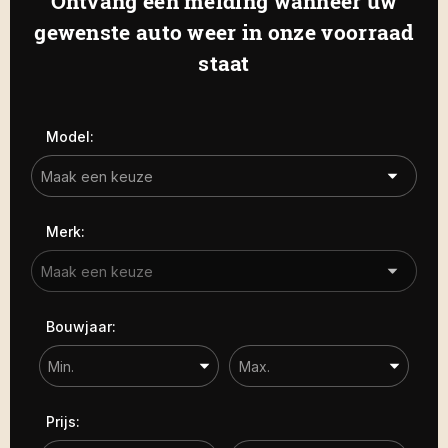
Ontvang een melding wanneer uw
Haamstede
De Roterij 22 4328 BA Burgh-
gewenste auto weer in onze voorraad
Carrosserie
Haamstede
staat
Carrosserie
Prijs (€)
Model:
-
Kilometerstand
Merk:
-
Bouwjaar
Bouwjaar:
-
Sorteren op
Prijs: