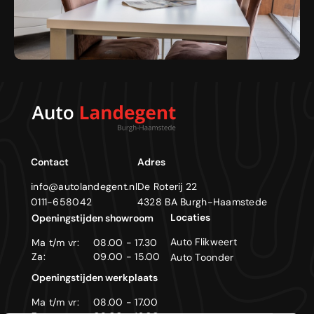
Contact
Adres
info@autolandegent.nl
De Roterij 22
0111-658042
4328 BA Burgh-Haamstede
Locaties
Openingstijden showroom
Auto Flikweert
Ma t/m vr:
08.00 - 17.30
Za:
09.00 - 15.00
Auto Toonder
Openingstijden werkplaats
Ma t/m vr:
08.00 - 17.00